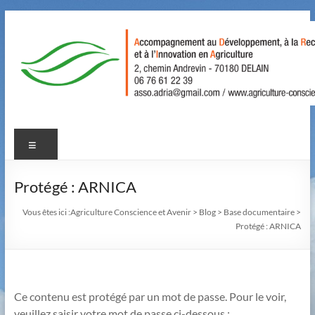
Aller
au
contenu
Agriculture
Menu
Conscience
et
Protégé : ARNICA
Avenir
Vous êtes ici :
Agriculture Conscience et Avenir
>
Blog
>
Base documentaire
>
Protégé : ARNICA
Accompagnement
au
Développement,
à
Ce contenu est protégé par un mot de passe. Pour le voir,
la
veuillez saisir votre mot de passe ci-dessous :
Recherche,