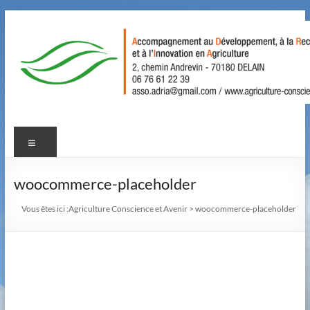
Aller
au
contenu
Agriculture
Menu
Conscience
et
woocommerce-placeholder
Avenir
Vous êtes ici :
Agriculture Conscience et Avenir
>
woocommerce-placeholder
Accompagnement
au
Développement,
à
la
Recherche,