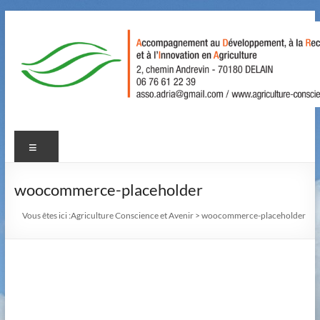
Aller
au
contenu
Agriculture
Menu
Conscience
et
woocommerce-placeholder
Avenir
Vous êtes ici :
Agriculture Conscience et Avenir
>
woocommerce-placeholder
Accompagnement
au
Développement,
à
la
Recherche,