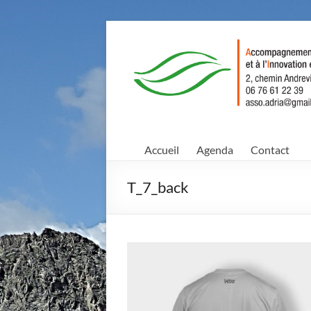
Aller
au
Agriculture
contenu
Conscience
et
Avenir
Accueil
Agenda
Contact
Accompagnement
au
T_7_back
Développement,
à
la
Recherche,
et
à
l'Innovation
en