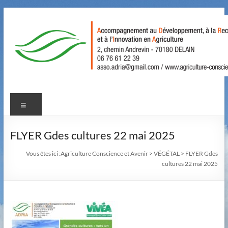
Aller
au
contenu
Agriculture
Menu
Conscience
et
FLYER Gdes cultures 22 mai 2025
Avenir
Vous êtes ici :
Agriculture Conscience et Avenir
>
VÉGÉTAL
>
FLYER Gdes
cultures 22 mai 2025
Accompagnement
au
Développement,
à
la
Recherche,