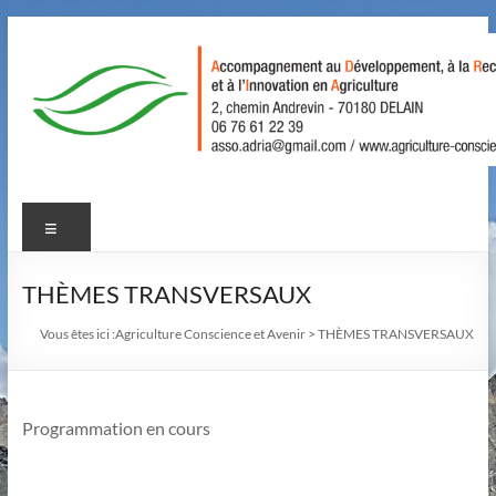
Aller
au
contenu
Agriculture
Menu
Conscience
et
THÈMES TRANSVERSAUX
Avenir
Vous êtes ici :
Agriculture Conscience et Avenir
>
THÈMES TRANSVERSAUX
Accompagnement
au
Développement,
Programmation en cours
à
la
Recherche,