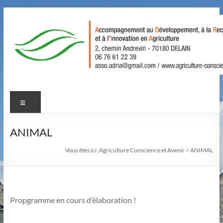
Aller
au
contenu
Agriculture
Menu
Conscience
et
ANIMAL
Avenir
Vous êtes ici :
Agriculture Conscience et Avenir
>
ANIMAL
Accompagnement
au
Développement,
à
Propgramme en cours d’élaboration !
la
Recherche,