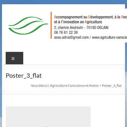
Aller
au
contenu
Agriculture
Menu
Conscience
et
Poster_3_flat
Avenir
Vous êtes ici :
Agriculture Conscience et Avenir
>
Poster_3_flat
Accompagnement
au
Développement,
à
la
Recherche,