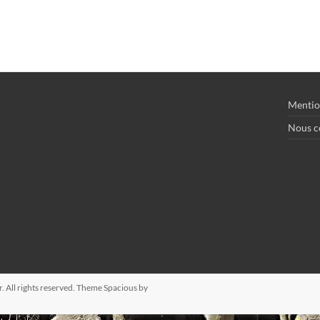
Mentio
Nous c
r
. All rights reserved. Theme
Spacious
by