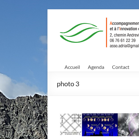
Aller
au
Agriculture
contenu
Conscience
et
Avenir
Accueil
Agenda
Contact
Accompagnement
au
photo 3
Développement,
à
la
Recherche,
et
à
l'Innovation
en