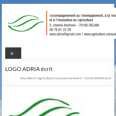
Aller
au
contenu
Agriculture
Menu
Conscience
et
LOGO ADRIA écrit
Avenir
Vous êtes ici :
Agriculture Conscience et Avenir
>
LOGO ADRIA écrit
Accompagnement
au
Développement,
à
la
Recherche,