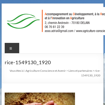
Aller
au
contenu
Agriculture
Menu
Conscience
et
rice-1549130_1920
Avenir
Vous êtes ici :
Agriculture Conscience et Avenir
>
Liens et partenaires
>
rice-
1549130_1920
Accompagnement
au
Développement,
à
la
Recherche,