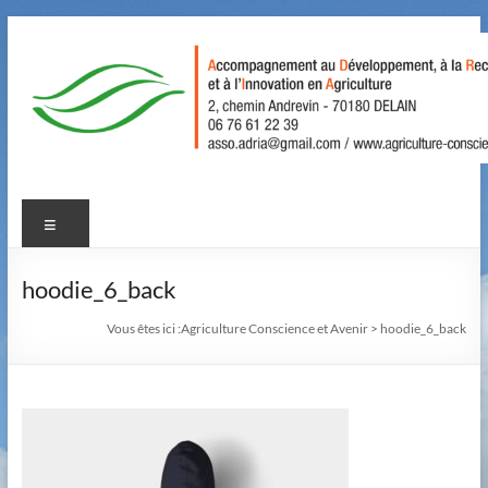
Aller
au
contenu
Agriculture
Menu
Conscience
et
hoodie_6_back
Avenir
Vous êtes ici :
Agriculture Conscience et Avenir
>
hoodie_6_back
Accompagnement
au
Développement,
à
la
Recherche,