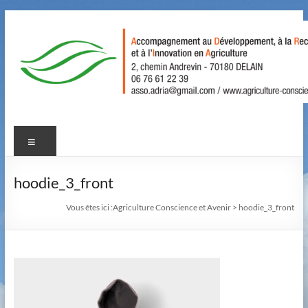
Aller
au
contenu
Agriculture
Menu
Conscience
et
hoodie_3_front
Avenir
Vous êtes ici :
Agriculture Conscience et Avenir
>
hoodie_3_front
Accompagnement
au
Développement,
à
la
Recherche,