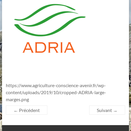
et
à
l'Innovation
en
Agriculture
https://www.agriculture-conscience-avenir.fr/wp-
content/uploads/2019/10/cropped-ADRIA-large-
marges.png
← Précédent
Suivant →