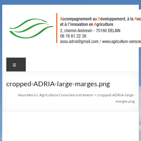
Aller
au
contenu
Agriculture
Menu
Conscience
et
cropped-ADRIA-large-marges.png
Avenir
Vous êtes ici :
Agriculture Conscience et Avenir
>
cropped-ADRIA-large-
marges.png
Accompagnement
au
Développement,
à
la
Recherche,