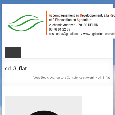
Aller
au
contenu
Agriculture
Menu
Conscience
et
cd_3_flat
Avenir
Vous êtes ici :
Agriculture Conscience et Avenir
>
cd_3_flat
Accompagnement
au
Développement,
à
la
Recherche,