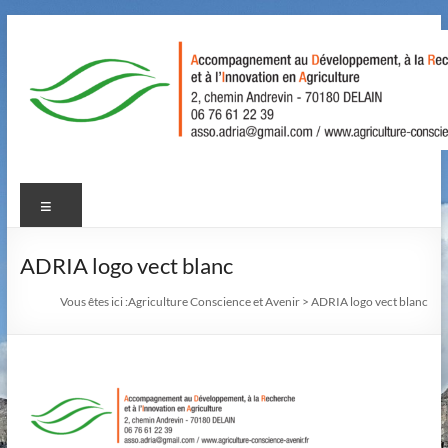
Aller
au
contenu
Agriculture
Menu
Conscience
et
ADRIA logo vect blanc
Avenir
Vous êtes ici :
Agriculture Conscience et Avenir
>
ADRIA logo vect blanc
Accompagnement
au
Développement,
à
la
Recherche,